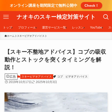
オンライン講座を期間限定で無料公開中
Check！
ナオキのスキー検定対策サイト
トップ
プロフィール
運営サービス一覧
レッスン
YouTube
ス
ホーム
スキービデオアドバイス
【スキー不整地アドバイス】コブの吸収
動作とストックを突くタイミングを解
説！
広告
スキービデオアドバイス
コブ
ビデオアドバイス
2019年10月17日
2025年10月3日