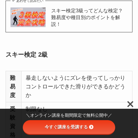
あわせて読みたい
スキー検定3級ってどんな検定？
難易度や種目別のポイントを解
説！
スキー検定 2級
難
暴走しないようにズレを使ってしっかり
易
コントロールできた滑りができるかどう
度
か
受
制限なし
＼オンライン講座を期間限定で無料公開中／
験
資
今すぐ講座を受講する
格