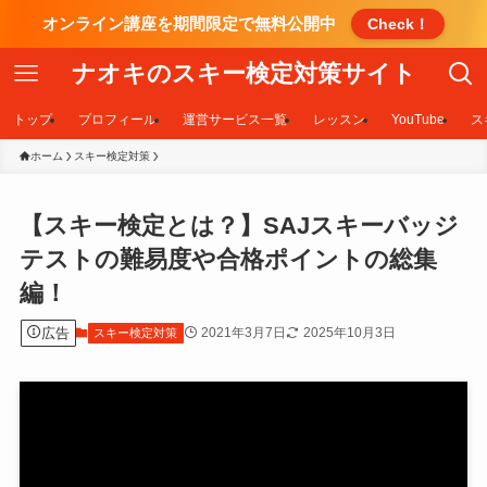
オンライン講座を期間限定で無料公開中
Check！
ナオキのスキー検定対策サイト
トップ
プロフィール
運営サービス一覧
レッスン
YouTube
ス
ホーム
スキー検定対策
【スキー検定とは？】SAJスキーバッジ
テストの難易度や合格ポイントの総集
編！
広告
2021年3月7日
2025年10月3日
スキー検定対策