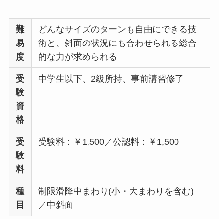
難
どんなサイズのターンも自由にできる技
易
術と、斜面の状況にも合わせられる総合
度
的な力が求められる
受
中学生以下、2級所持、事前講習修了
験
資
格
受
受験料：￥1,500／公認料：￥1,500
験
料
種
制限滑降中まわり(小・大まわりを含む)
目
／中斜面