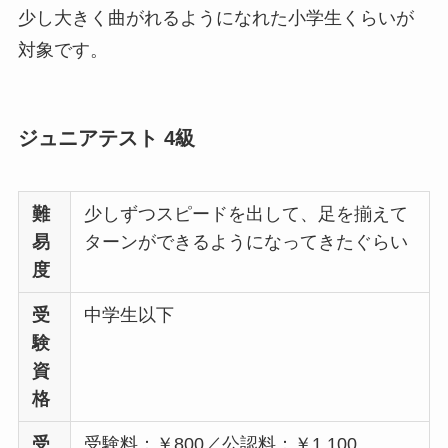
少し大きく曲がれるようになれた小学生くらいが
対象です。
ジュニアテスト 4級
難
少しずつスピードを出して、足を揃えて
易
ターンができるようになってきたぐらい
度
受
中学生以下
験
資
格
受
受験料：￥800／公認料：￥1,100