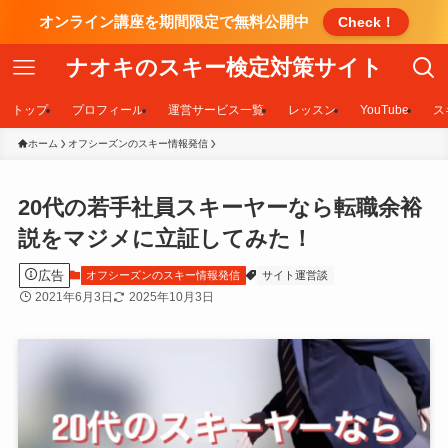
オンライン講座を期間限定で無料公開中
Check！
ナオキのスキー検定対策サイト
トップ
プロフィール
運営サービス一覧
レッスン
YouTube
ス
ホーム
オフシーズンのスキー情報発信
20代の若手社員スキーヤーなら転職余裕
説をマジメに立証してみた！
広告
オフシーズンのスキー情報発信
サイト運営談
2021年6月3日
2025年10月3日