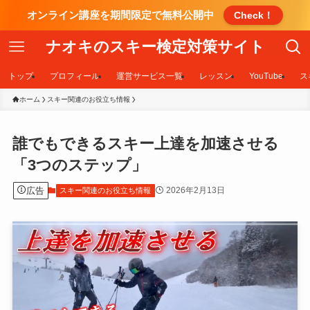
オンライン講座を期間限定で無料公開中
Check！
ナオキのスキー検定対策サイト
トップ
プロフィール
運営サービス一覧
レッスン
YouTube
ス
ホーム
スキー関連のお役立ち情報
誰でもできるスキー上達を加速させる
「3つのステップ」
広告
2026年2月13日
スキー関連のお役立ち情報