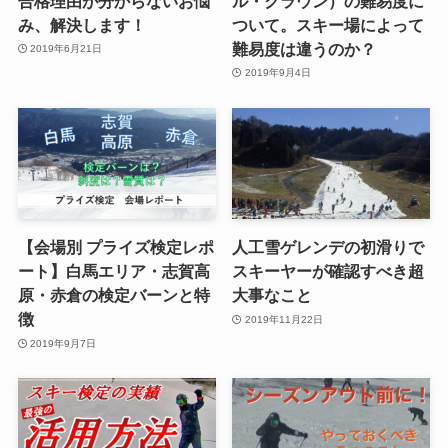
合格理由が分からないお悩
ル・クラウン）の難易度に
み、解決します！
ついて。スキー場によって
難易度は違うのか？
2019年6月21日
2019年9月4日
【会場別 プライズ検定レポ
人工雪ゲレンデの初滑りで
ート】白馬エリア・志賀高
スキーヤーが確認すべき超
原・赤倉の検定バーンと特
大事なこと
徴
2019年11月22日
2019年9月7日