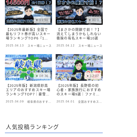
11:51
00:0
【2025年最新版】全国で
【まさかの閉鎖寸前！？】
最もリフト券が高いスキー
消えてしまうかもしれない
場ランキングTOP6『1位
衝挨の有名スキー場10選
は14,500円!?』
2025.04.13
2025.04.12
スキー場ニュース
スキー場ニュース
08:36
12:07
【2025年版】新潟県妙高
【2025年版】長野県の初
エリアのおすすめスキー場
心者・家族旅行におすすめ
ランキングTOP7｜豪雪と
のスキー場9選｜ファミリ
絶景の全スキー場を徹底比
ーで安心＆快適に楽しめる
2025.04.09
2025.04.01
岐阜県のおすすめ
全国おすすめスキ
較
ゲレンデ特集
スキー場
ー場
人気投稿ランキング