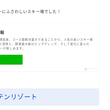
ーにふさわしいスキー場でした！
岩鞍
標高差、コース面積共最大であることから、人気の高いスキー場
最高の雪質と、関東最大級のビッグゲレンデ、そして変化に富んだ
キーが楽しめます。
す
ポチップ
テンリゾート