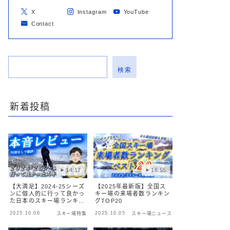
X
Instagram
YouTube
Contact
検索
新着投稿
14:17
16:55
【大満足】2024-25シーズ
【2025年最新版】全国ス
ンに個人的に行って良かっ
キー場の来場者数ランキン
た日本のスキー場ランキン
グTOP20
グベスト10
2025.10.06
2025.10.05
スキー場特集
スキー場ニュース