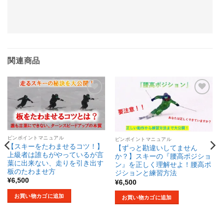
関連商品
お気
お気
に入
に入
り商
り商
品に
品に
追加
追加
する
する
ピンポイントマニュアル
ピンポイントマニュアル
【スキーをたわませるコツ！】
【ずっと勘違いしてません
上級者は誰もがやっているが言
か？】スキーの『腰高ポジショ
葉に出来ない、走りを引き出す
ン』を正しく理解せよ！腰高ポ
板のたわませ方
ジションと練習方法
¥
6,500
¥
6,500
お買い物カゴに追加
お買い物カゴに追加