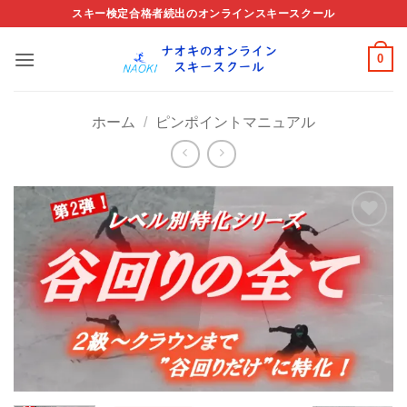
Skip
スキー検定合格者続出のオンラインスキースクール
to
content
0
ホーム
/
ピンポイントマニュアル
お気
に入
り商
品に
追加
する