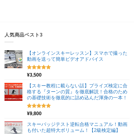
人気商品ベスト3
【オンラインスキーレッスン】スマホで撮った
動画を送って簡単ビデオアドバイス
5段階中
¥
3,500
5.00
の評価
【スキー教程に載らない話】プライズ検定に合
格する『ターンの質』を徹底解説！合格のため
の基礎技術を徹底的に詰め込んだ渾身の一本！
5段階中
¥
9,800
5.00
の評価
スキーバッジテスト逆転合格マニュアル！動画
も付いた超特大ボリューム！【2級検定編】